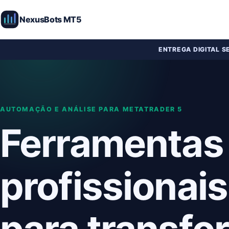
NexusBots MT5
ENTREGA DIGITAL S
AUTOMAÇÃO E ANÁLISE PARA METATRADER 5
Ferramentas
profissionais