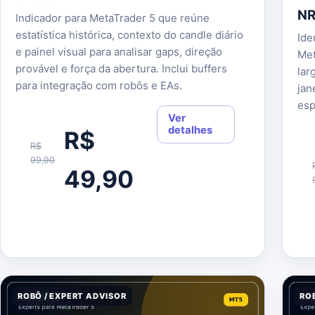
NR
Indicador para MetaTrader 5 que reúne
estatística histórica, contexto do candle diário
Ide
e painel visual para analisar gaps, direção
Met
provável e força da abertura. Inclui buffers
lar
para integração com robôs e EAs.
jan
esp
Ver
detalhes
R$
R$
99,90
49,90
ROBÔ / EXPERT ADVISOR
RO