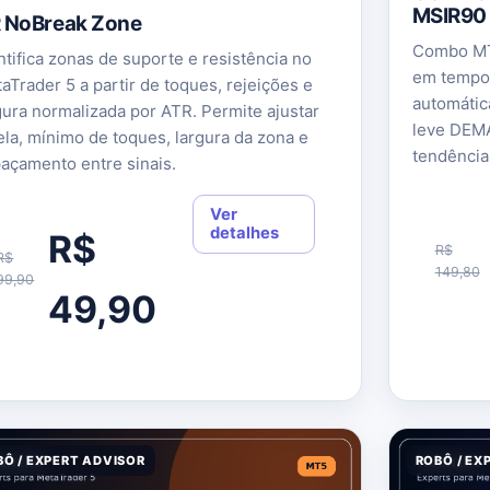
MSIR90
 NoBreak Zone
Combo MT
ntifica zonas de suporte e resistência no
em tempo r
aTrader 5 a partir de toques, rejeições e
automática
gura normalizada por ATR. Permite ajustar
leve DEMA
ela, mínimo de toques, largura da zona e
tendência
açamento entre sinais.
Ver
detalhes
R$
R$
R$
149,80
99,90
49,90
BÔ / EXPERT ADVISOR
ROBÔ / EX