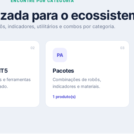
ENCONTRE POR CATEGORIA
izada para o ecossist
s, indicadores, utilitários e combos por categoria.
02
03
PA
MT5
Pacotes
s e ferramentas
Combinações de robôs,
ado.
indicadores e materiais.
1 produto(s)