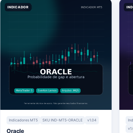
INDICADOR
IN
Indicadores MT5
SKU IND-MT5-ORACLE
v1.04
In
v1
Oracle