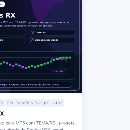
T5
SKU EA-MT5-NEXUS_RX
v1.62
RX
o para MT5 com TEMA/RSI, presets,
or virada do Renko/ADX, canal