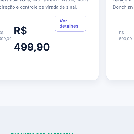
direção e controle de virada de sinal.
Donchian o
Ver
detalhes
R$
R$
R$
599,90
599,90
499,90