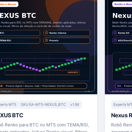
perts MT5
SKU EA-MT5-NEXUS_BTC
v1.56
Experts M
XUS BTC
Nexus 
ô Renko para BTC no MT5 com TEMA/RSI,
Robô Renk
sets aplicados, leitura Renko visual, filtros
zeragem p