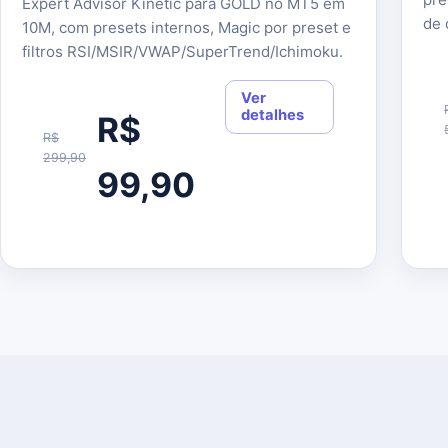
Expert Advisor Kinetic para GOLD no MT5 em
de 
10M, com presets internos, Magic por preset e
filtros RSI/MSIR/VWAP/SuperTrend/Ichimoku.
Ver
detalhes
R$
R$
299,90
99,90