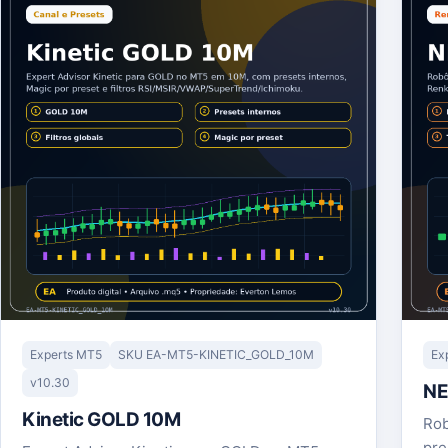
Experts MT5
SKU EA-MT5-KINETIC_GOLD_10M
Ex
v10.30
NE
Kinetic GOLD 10M
Rob
pre